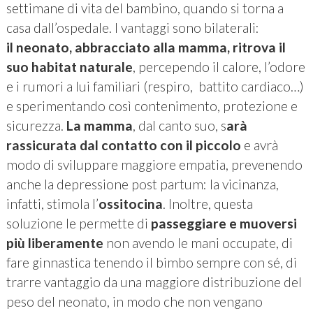
settimane di vita del bambino, quando si torna a
casa dall’ospedale. I vantaggi sono bilaterali:
il
neonato, abbracciato alla mamma,
ritrova il
suo habitat naturale
, percependo il calore, l’odore
e i rumori a lui familiari (respiro, battito cardiaco…)
e sperimentando così contenimento, protezione e
sicurezza.
La mamma
, dal canto suo, s
arà
rassicurata dal contatto
con il piccolo
e avrà
modo di sviluppare maggiore empatia, prevenendo
anche la depressione post partum: la vicinanza,
infatti, stimola l’
ossitocina
. Inoltre, questa
soluzione le permette di
passeggiare
e muoversi
più liberamente
non avendo le mani occupate, di
fare ginnastica tenendo il bimbo sempre con sé, di
trarre vantaggio da una maggiore distribuzione del
peso del neonato, in modo che non vengano