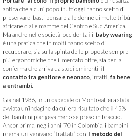
Portare “al collo” il proprio bambino
è un’usanza
antica che alcuni popoli tutt’oggi hanno scelto di
preservare, basti pensare alle donne di molte tribù
africane o alle mamme del Centro e Sud America.
Ma anche nelle società occidentali il
baby wearing
è una pratica che in molti hanno scelto di
recuperare, sia sulla spinta delle proposte sempre
più ergonomiche che il mercato offre, sia per la
conferma che arriva da studi eminenti:
il
contatto
tra genitore e neonato
, infatti,
fa
bene
a entrambi.
Già nel 1986, in un ospedale di Montreal, era stata
avviata un’indagine da cui era risultato che il 45%
dei bambini piangeva meno se preso in braccio.
Ancor prima, negli anni ’70 in Colombia, i bambini
prematuri venivano “trattati” con il
metodo del