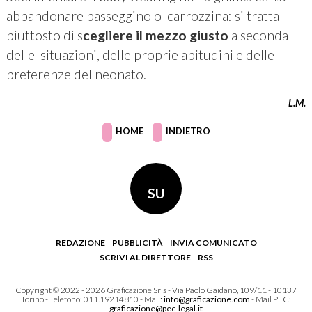
abbandonare passeggino o carrozzina: si tratta
piuttosto di s
cegliere
il mezzo giusto
a seconda
delle situazioni, delle proprie abitudini e delle
preferenze del neonato.
L.M.
HOME
INDIETRO
SU
REDAZIONE
PUBBLICITÀ
INVIA COMUNICATO
SCRIVI AL DIRETTORE
RSS
Copyright © 2022 - 2026 Graficazione Srls - Via Paolo Gaidano, 109/11 - 10137
Torino - Telefono: 011.19214810 - Mail:
info@graficazione.com
- Mail PEC:
graficazione@pec-legal.it