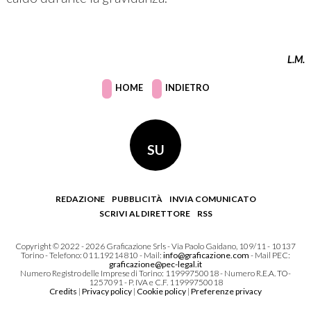
L.M.
HOME
INDIETRO
SU
REDAZIONE
PUBBLICITÀ
INVIA COMUNICATO
SCRIVI AL DIRETTORE
RSS
Copyright © 2022 - 2026 Graficazione Srls - Via Paolo Gaidano, 109/11 - 10137
Torino - Telefono: 011.19214810 - Mail:
info@graficazione.com
- Mail PEC:
graficazione@pec-legal.it
Numero Registro delle Imprese di Torino: 11999750018 - Numero R.E.A. TO-
1257091 - P. IVA e C.F. 11999750018
Credits
|
Privacy policy
|
Cookie policy
|
Preferenze privacy